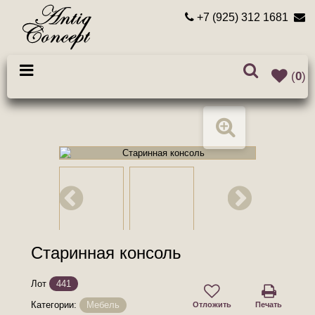
+7 (925) 312 1681
(
0
)
Старинная консоль
Лот
441
Категории:
Мебель
Отложить
Печать