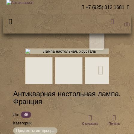
+7 (925) 312 1681
(
0
)
Антикварная настольная лампа.
Франция
Лот
46
Категории:
Отложить
Печать
Предметы интерьера