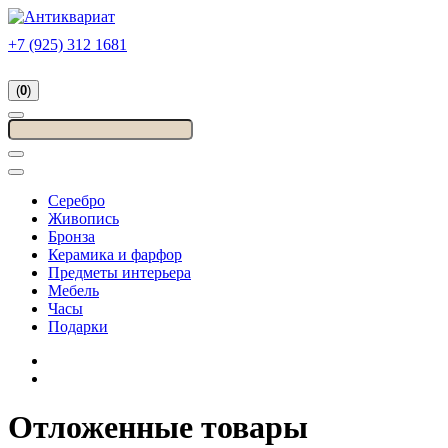
+7 (925) 312 1681
(
0
)
Серебро
Живопись
Бронза
Керамика и фарфор
Предметы интерьера
Мебель
Часы
Подарки
Отложенные товары