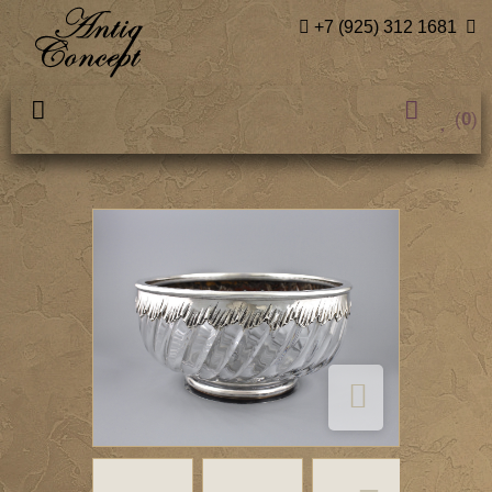
+7 (925) 312 1681
(
0
)