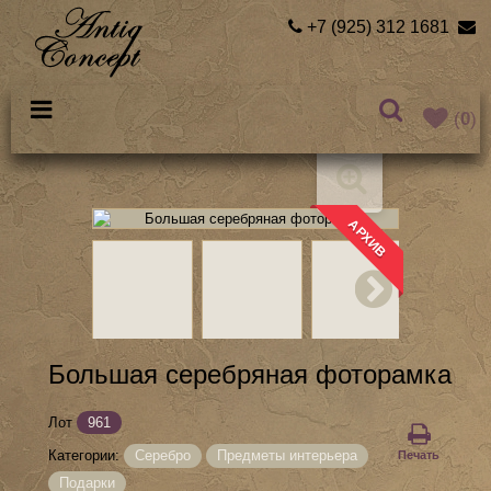
+7 (925) 312 1681
(
0
)
АРХИВ
Большая серебряная фоторамка
Лот
961
Категории:
Серебро
Предметы интерьера
Печать
Подарки